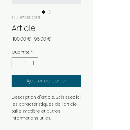
SKU : 671253175371
Article
Prix
Prix
 100,00 € 
95,00 €
original
promotionnel
Quantité
*
Ajouter au panier
Description d'article. Saisissez ici 
les caractéristiques de l'article : 
taille, matière et autres 
informations utiles.