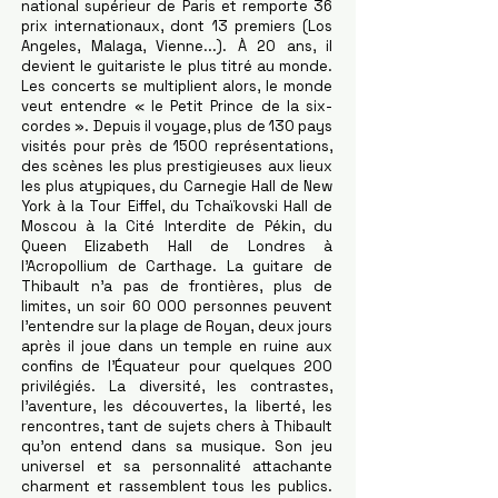
national supérieur de Paris et remporte 36
prix internationaux, dont 13 premiers (Los
Angeles, Malaga, Vienne...). À 20 ans, il
devient le guitariste le plus titré au monde.
Les concerts se multiplient alors, le monde
veut entendre « le Petit Prince de la six-
cordes ». Depuis il voyage, plus de 130 pays
visités pour près de 1500 représentations,
des scènes les plus prestigieuses aux lieux
les plus atypiques, du Carnegie Hall de New
York à la Tour Eiffel, du Tchaïkovski Hall de
Moscou à la Cité Interdite de Pékin, du
Queen Elizabeth Hall de Londres à
l'Acropollium de Carthage. La guitare de
Thibault n'a pas de frontières, plus de
limites, un soir 60 000 personnes peuvent
l'entendre sur la plage de Royan, deux jours
après il joue dans un temple en ruine aux
confins de l'Équateur pour quelques 200
privilégiés. La diversité, les contrastes,
l'aventure, les découvertes, la liberté, les
rencontres, tant de sujets chers à Thibault
qu'on entend dans sa musique. Son jeu
universel et sa personnalité attachante
charment et rassemblent tous les publics.