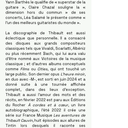
Yann Barthès le qualifie de « superstar de la
guitare », Claire Chazal souligne la «
dimension hors du commun » de ses
concerts, Léa Salamé le présente comme «
l'un des meilleurs guitaristes du monde ».
La discographie de Thibault est aussi
éclectique que personnelle. Il a consacré
des disques aux grands compositeurs
classiques tels que Vivaldi, Scarlatti, Albéniz
ou plus récemment Bach, qui lui aura valu
d’être nommé aux Victoires de la musique
classique ; et d’autres albums conceptuels
comme
Films
ou
Cities
, qui ont touché un
large public. Son dernier opus
L’heure miroir
,
en duo avec -M-, est sorti en juin 2024 et a
donné suite à une tournée affichée
complet, dans des lieux d’exception.
Thibault a aussi l’amour des mots et des
récits, en février 2022 est paru aux Éditions
du Rocher
À cordes et à cœur
, un livre
autobiographique, l’été 2022 il crée une
série sur France Musique
Les aventures de
Thibault Cauvin
, huit épisodes aux allures de
Tintin lors desquels il raconte ses