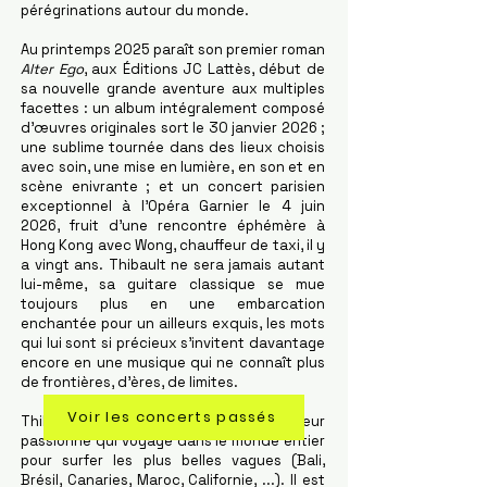
pérégrinations autour du monde.
Au printemps 2025 paraît son premier roman
Alter Ego
, aux Éditions JC Lattès, début de
sa nouvelle grande aventure aux multiples
facettes : un album intégralement composé
d’œuvres originales sort le 30 janvier 2026 ;
une sublime tournée dans des lieux choisis
avec soin, une mise en lumière, en son et en
scène enivrante ; et un concert parisien
exceptionnel à l'Opéra Garnier le 4 juin
2026, fruit d’une rencontre éphémère à
Hong Kong avec Wong, chauffeur de taxi, il y
a vingt ans. Thibault ne sera jamais autant
lui-même, sa guitare classique se mue
toujours plus en une embarcation
enchantée pour un ailleurs exquis, les mots
qui lui sont si précieux s’invitent davantage
encore en une musique qui ne connaît plus
de frontières, d’ères, de limites.
Voir les concerts passés
Thibault est également un surfeur
passionné qui voyage dans le monde entier
pour surfer les plus belles vagues (Bali,
Brésil, Canaries, Maroc, Californie, ...). Il est